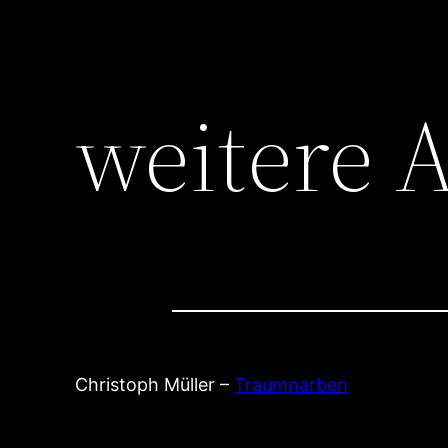
weitere 
Christoph Müller –
Traumnarben