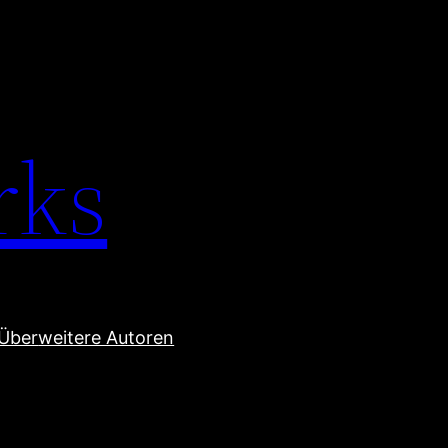
rks
Über
weitere Autoren