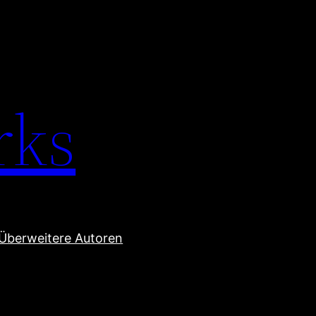
rks
Über
weitere Autoren