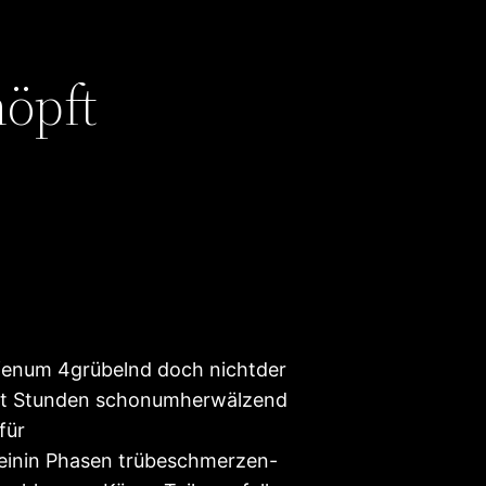
höpft
fenum 4grübelnd doch nichtder
eit Stunden schonumherwälzend
für
Seinin Phasen trübeschmerzen-