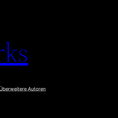
rks
Über
weitere Autoren