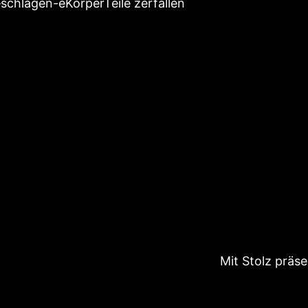
hlagen-eKörperTeile zerfallen
Mit Stolz präs