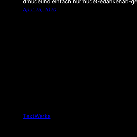
dmüdeund einfach nurmüdeGedankenab-gesc
April 29, 2020
TextWerks