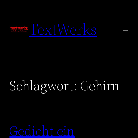
Zum
Inhalt
TextWerks
springen
Schlagwort:
Gehirn
Gedicht ein