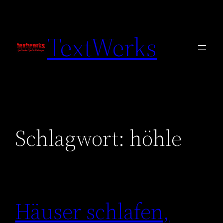
Zum
Inhalt
TextWerks
springen
Schlagwort:
höhle
Häuser schlafen,