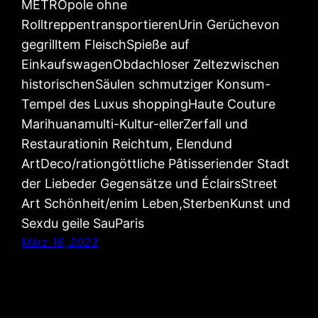
METROpole ohne
RolltreppentransportierenUrin Gerüchevon
gegrilltem FleischSpieße auf
EinkaufswagenObdachloser Zeltezwischen
historischenSäulen schmutziger Konsum-
Tempel des Luxus shoppingHaute Couture
Marihuanamulti-Kultur-ellerZerfall und
Restaurationin Reichtum, Elendund
ArtDeco/rationgöttliche Pâtisseriender Stadt
der Liebeder Gegensätze und ÉclairsStreet
Art Schönheit/enim Leben,SterbenKunst und
Sexdu geile SauParis
März 16, 2023