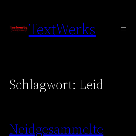
Zum
Inhalt
TextWerks
springen
Schlagwort:
Leid
Neidgesammelte