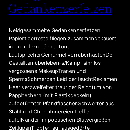
Gedankenzerfetzen
Neidgesammelte Gedankenzerfetzen
Papiertigerreste fliegen zusammengekauert
in dumpfe-n Löcher tönt
LautsprecherGemurmel vorrüberhastenDer
Gestallten überleben-s/Kampf sinnlos
vergossene MakeupTränen und
SpermaSchmerzen Leid der leuchtReklamen
Heer verzweifelter trauriger Reichtum von
Pappbechern (mit Plastikdeckeln)
aufgetürmter PfandflaschenSchwerter aus
Stahl und ChromInnereien treffen
aufeINander im poetischen Blutvergießen
ZeitlupenTropfen auf ausgedörte