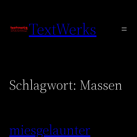
Zum
Inhalt
TextWerks
springen
Schlagwort:
Massen
miesgelaunter