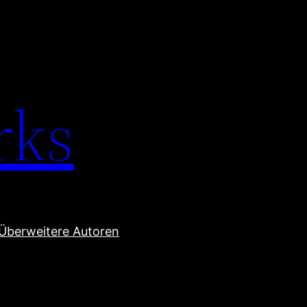
rks
Über
weitere Autoren