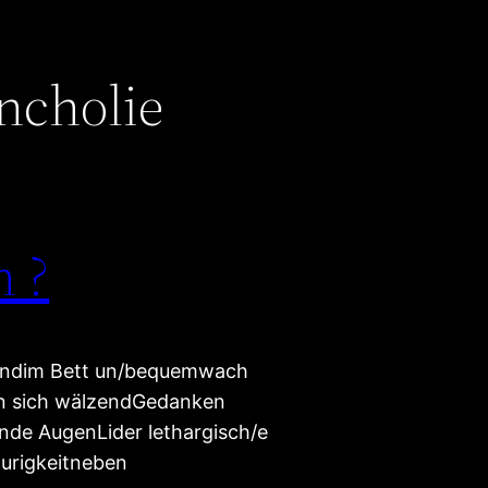
ncholie
n ?
ürendim Bett un/bequemwach
n sich wälzendGedanken
nde AugenLider lethargisch/e
urigkeitneben