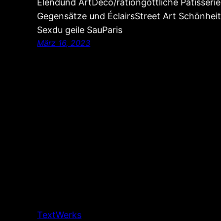
Elendund ArtDeco/rationgöttliche Pâtisseri
Gegensätze und ÉclairsStreet Art Schönhei
Sexdu geile SauParis
März 16, 2023
TextWerks