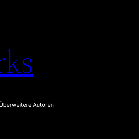
rks
Über
weitere Autoren