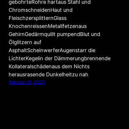
gebohrteRohre hartaus Stahl und
ChromschneidenHaut und
FleischzersplitternGlass
KnochenreissenMetallfetzenaus
GehirnGedärmquillt pumpendBlut und
Ölglitzern auf
AsphaltScheinwerferAugenstarr die
LichterKegelin der Dämmerungbrennende
Kollateralschädenaus dem Nichts
herausrasende Dunkelheitzu nah
Februar 13, 2021