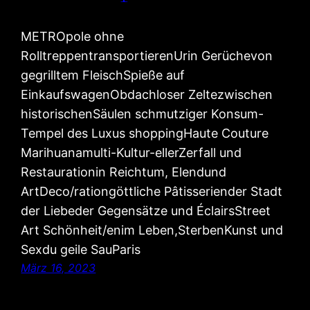
METROpole ohne
RolltreppentransportierenUrin Gerüchevon
gegrilltem FleischSpieße auf
EinkaufswagenObdachloser Zeltezwischen
historischenSäulen schmutziger Konsum-
Tempel des Luxus shoppingHaute Couture
Marihuanamulti-Kultur-ellerZerfall und
Restaurationin Reichtum, Elendund
ArtDeco/rationgöttliche Pâtisseriender Stadt
der Liebeder Gegensätze und ÉclairsStreet
Art Schönheit/enim Leben,SterbenKunst und
Sexdu geile SauParis
März 16, 2023