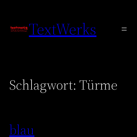
Zum
Inhalt
TextWerks
springen
Schlagwort:
Türme
blau