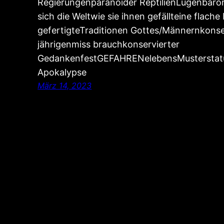
Regierungenparanoider ReptilienLügenbar
sich die Weltwie sie ihnen gefällteine flach
gefertigteTraditionen Gottes/Männernkons
jährigenmiss brauchkonservierter
GedankenfestGEFAHRENelebensMusterstatu
Apokalypse
März 14, 2023