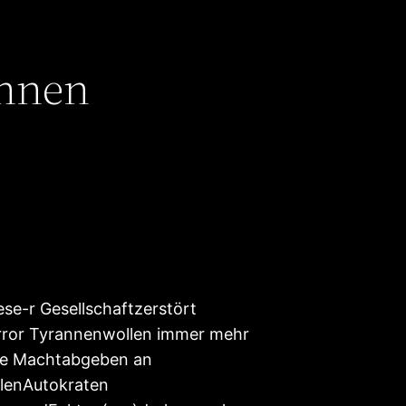
nnen
se-r Gesellschaftzerstört
ror Tyrannenwollen immer mehr
ne Machtabgeben an
llenAutokraten