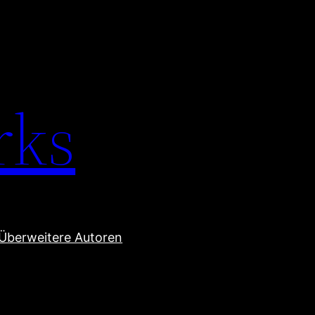
rks
Über
weitere Autoren