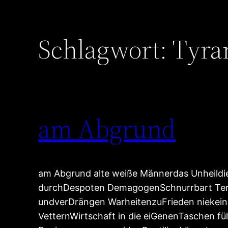
Schlagwort:
Tyra
am Abgrund
am Abgrund alte weiße Männerdas Unheildie
durchDespoten DemagogenSchnurrbart Ter
undverDrängen WarheitenzuFrieden niekei
VetternWirtschaft in die eiGenenTaschen fü