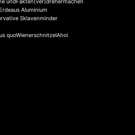
one undFakten(ver)drehermachen
e Erdeaus Aluminium
ervative Sklavenminder
s quoWienerschnitzelAhoi