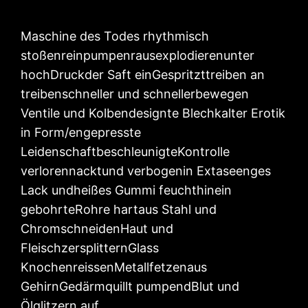
Maschine des Todes rhythmisch
stoßenreinpumpenrausexplodierenunter
hochDruckder Saft einGespritzttreiben an
treibenschneller und schnellerbewegen
Ventile und Kolbendesignte Blechkalter Erotik
in Form/engepresste
LeidenschaftbeschleunigteKontrolle
verlorennacktund verbogenin Extaseenges
Lack undheißes Gummi feuchthinein
gebohrteRohre hartaus Stahl und
ChromschneidenHaut und
FleischzersplitternGlass
KnochenreissenMetallfetzenaus
GehirnGedärmquillt pumpendBlut und
Ölglitzern auf