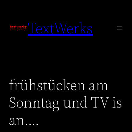
Zum
Inhalt
TextWerks
springen
frühstücken am
Sonntag und TV is
an….