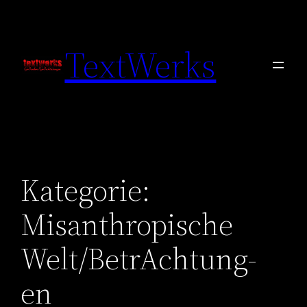
Zum
Inhalt
TextWerks
springen
Kategorie:
Misanthropische
Welt/BetrAchtung-
en