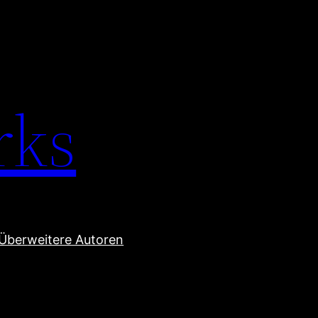
rks
Über
weitere Autoren