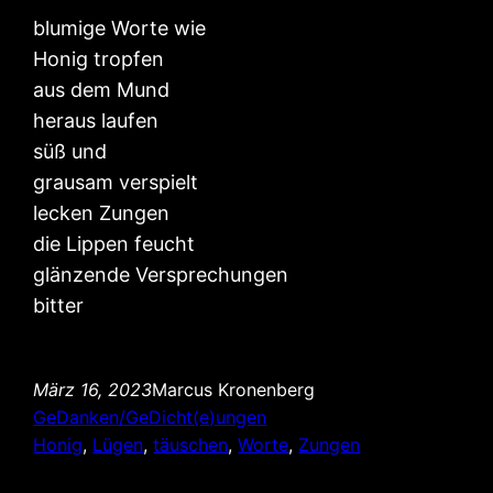
blumige Worte wie
Honig tropfen
aus dem Mund
heraus laufen
süß und
grausam verspielt
lecken Zungen
die Lippen feucht
glänzende Versprechungen
bitter
März 16, 2023
Marcus Kronenberg
GeDanken/GeDicht(e)ungen
Honig
, 
Lügen
, 
täuschen
, 
Worte
, 
Zungen