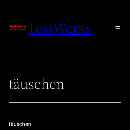
Zum
Inhalt
TextWerks
springen
täuschen
täuschen