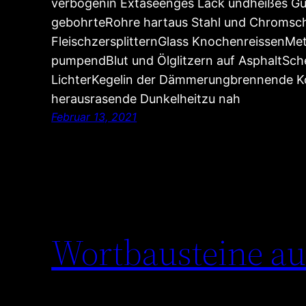
verbogenin Extaseenges Lack undheißes Gu
gebohrteRohre hartaus Stahl und Chromsc
FleischzersplitternGlass KnochenreissenMet
pumpendBlut und Ölglitzern auf AsphaltSch
LichterKegelin der Dämmerungbrennende Ko
herausrasende Dunkelheitzu nah
Februar 13, 2021
Wortbausteine au