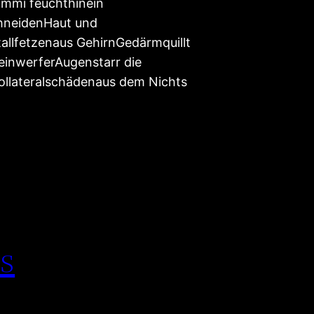
mmi feuchthinein
hneidenHaut und
allfetzenaus GehirnGedärmquillt
einwerferAugenstarr die
llateralschädenaus dem Nichts
s