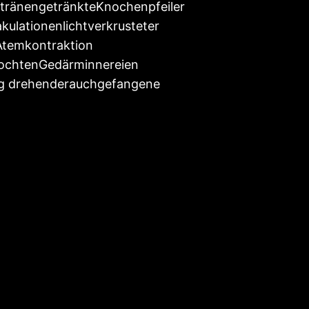
tränengetränkteKnochenpfeiler
kulationenlichtverkrusteter
rAtemkontraktion
kochtenGedärminnereien
ig drehenderauchgefangene