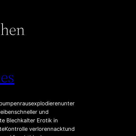
chen
des
npumpenrausexplodierenunter
reibenschneller und
e Blechkalter Erotik in
teKontrolle verlorennacktund