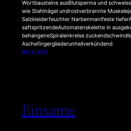
Wortbausteine ausBlutsperma und schweiss
wie Stahlnägel undrostverbrannte Muskeleja
Salzkleiderfeuchter Narbenmanifeste tiefe
saftspritzendeAutomatenskelette in ausge
behangeneSpiralenkreise zuckendschwindl
Aschefingergliederunheilverkündend
Mai 4, 2019
Einsame