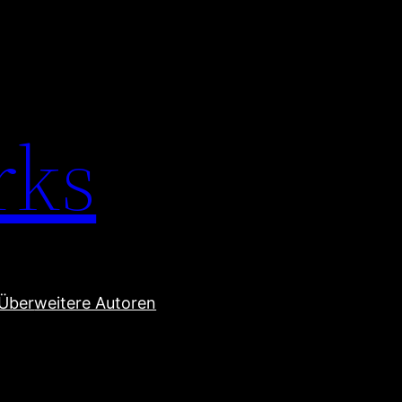
rks
Über
weitere Autoren