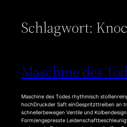
Schlagwort:
Kno
Maschine des To
Maschine des Todes rhythmisch stoßenrei
hochDruckder Saft einGespritzttreiben an t
schnellerbewegen Ventile und Kolbendesignt
Form/engepresste Leidenschaftbeschleunig