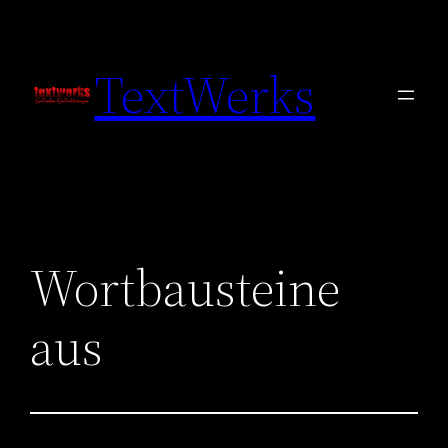
Zum
Inhalt
TextWerks
springen
Wortbausteine
aus