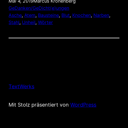
Mai 4, 2019
Marcus Kronenberg
GeDanken/GeDicht(e)ungen
Asche
, 
Atem
, 
Bausteine
, 
Blut
, 
Knochen
, 
Narben
, 
Stahl
, 
Unheil
, 
Wörter
TextWerks
Mit Stolz präsentiert von
WordPress