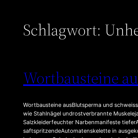
Schlagwort:
Unhe
Wortbausteine au
Wortbausteine ausBlutsperma und schweiss
wie Stahlnägel undrostverbrannte Muskeleja
Salzkleiderfeuchter Narbenmanifeste tiefe
saftspritzendeAutomatenskelette in ausge