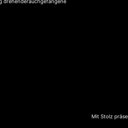
ig drehenderauchgefangene
Mit Stolz präs