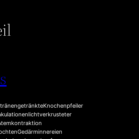
il
s
tränengetränkteKnochenpfeiler
kulationenlichtverkrusteter
rAtemkontraktion
kochtenGedärminnereien