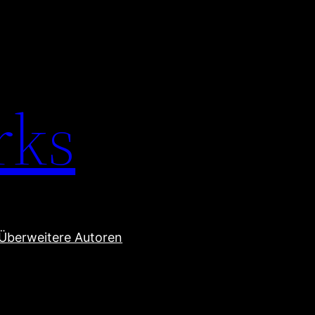
rks
Über
weitere Autoren