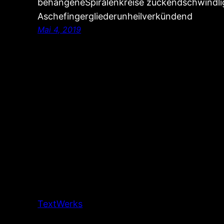
behangeneSpiralenkreise zuckendschwindl
Aschefingergliederunheilverkündend
Mai 4, 2019
TextWerks