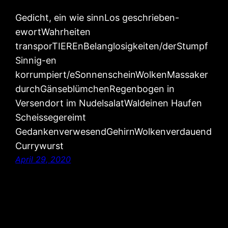
Gedicht, ein wie sinnLos geschrieben-
ewortWahrheiten
transporTIEREnBelanglosigkeiten/derStumpf
Sinnig-en
korrumpiert/eSonnenscheinWolkenMassaker
durchGänseblümchenRegenbogen in
Versendort im NudelsalatWaldeinen Haufen
Scheissegereimt
GedankenverwesendGehirnWolkenverdauend
Currywurst
April 29, 2020