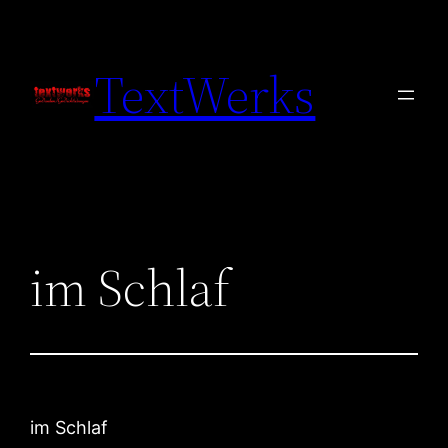
Zum
Inhalt
TextWerks
springen
im Schlaf
im Schlaf