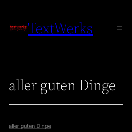
Zum
Inhalt
TextWerks
springen
aller guten Dinge
aller guten Dinge