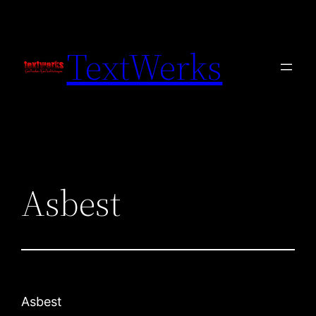
Zum
Inhalt
TextWerks
springen
Asbest
Asbest