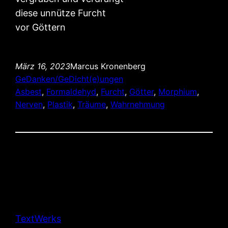
diese unnütze Furcht
vor Göttern
März 16, 2023
Marcus Kronenberg
GeDanken/GeDicht(e)ungen
Asbest
, 
Formaldehyd
, 
Furcht
, 
Götter
, 
Morphium
, 
Nerven
, 
Plastik
, 
Träume
, 
Wahrnehmung
TextWerks