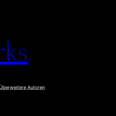
rks
Über
weitere Autoren