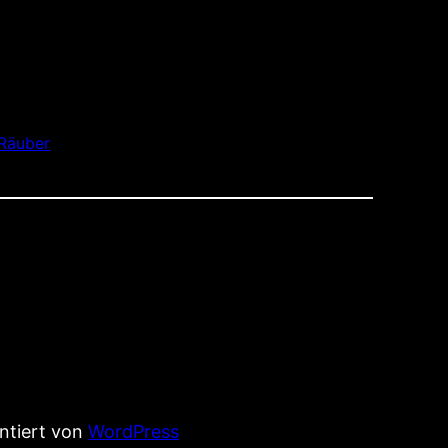
Räuber
entiert von
WordPress