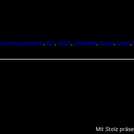
icht(e)ungen
atmen
, 
Blut
, 
Gebiß
, 
JägerWolf
, 
Körper
, 
Leben
, 
Mit Stolz präs