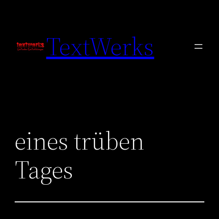
Zum
Inhalt
TextWerks
springen
eines trüben
Tages