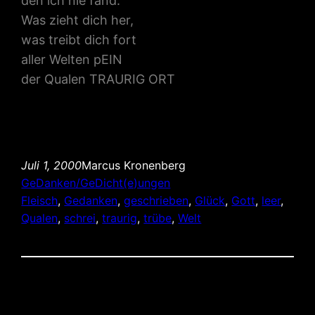
den ich nie fand.“
Was zieht dich her,
was treibt dich fort
aller Welten pEIN
der Qualen TRAURIG ORT
Juli 1, 2000
Marcus Kronenberg
GeDanken/GeDicht(e)ungen
Fleisch
, 
Gedanken
, 
geschrieben
, 
Glück
, 
Gott
, 
leer
, 
Qualen
, 
schrei
, 
traurig
, 
trübe
, 
Welt