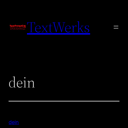
Zum
Inhalt
TextWerks
springen
dein
dein