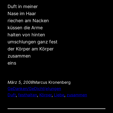
Duft in meiner
Nase im Haar
riechen am Nacken
küssen die Arme
halten von hinten
umschlungen ganz fest
der Körper am Körper
zusammen
eins
März 5, 2008
Marcus Kronenberg
GeDanken/GeDicht(e)ungen
Duft
, 
festhalten
, 
Körper
, 
Liebe
, 
zusammen